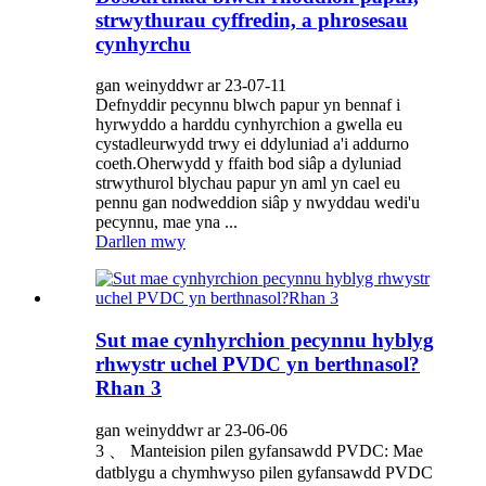
strwythurau cyffredin, a phrosesau
cynhyrchu
gan weinyddwr ar 23-07-11
Defnyddir pecynnu blwch papur yn bennaf i
hyrwyddo a harddu cynhyrchion a gwella eu
cystadleurwydd trwy ei ddyluniad a'i addurno
coeth.Oherwydd y ffaith bod siâp a dyluniad
strwythurol blychau papur yn aml yn cael eu
pennu gan nodweddion siâp y nwyddau wedi'u
pecynnu, mae yna ...
Darllen mwy
Sut mae cynhyrchion pecynnu hyblyg
rhwystr uchel PVDC yn berthnasol?
Rhan 3
gan weinyddwr ar 23-06-06
3 、 Manteision pilen gyfansawdd PVDC: Mae
datblygu a chymhwyso pilen gyfansawdd PVDC