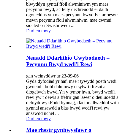
blwyddyn gyntaf ffoil alwminiwm ym maes
pecynnu bwyd, ac felly dechreuodd ei daith
ogoneddus ym maes pecynnu bwyd.Fel arloeswr
mewn pecynnu ffoil alwminiwm, mae cwmni
siocled o'r Swistir wedi ...
Darllen mwy
Neuadd Ddarlithio Gwybodaeth –
Pecynnu Bwyd wedi'i Rewi
gan weinyddwr ar 23-09-06
Gyda dyfodiad yr haf, mae'r tywydd poeth wedi
gwneud i bobl dalu mwy o sylw i ffresni a
diogelwch bwyd.Yn y tymor hwn, bwyd wedi'i
rewi yw'r dewis a ffefrir gan lawer o deuluoedd a
defnyddwyr.Fodd bynnag, ffactor allweddol wrth
gynnal ansawdd a blas bwyd wedi'i rewi yw
ansawdd uchel ...
Darllen mwy
Mae rhestr gynhwysfawr o