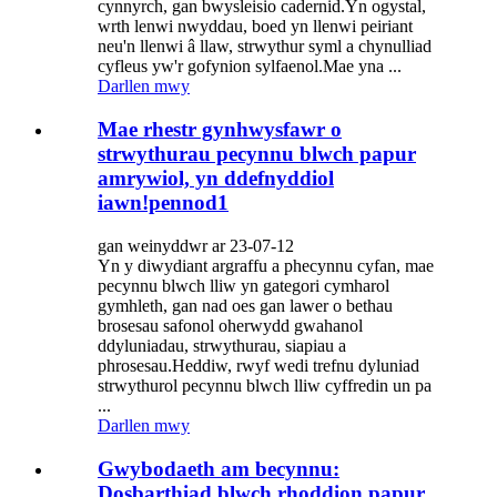
cynnyrch, gan bwysleisio cadernid.Yn ogystal,
wrth lenwi nwyddau, boed yn llenwi peiriant
neu'n llenwi â llaw, strwythur syml a chynulliad
cyfleus yw'r gofynion sylfaenol.Mae yna ...
Darllen mwy
Mae rhestr gynhwysfawr o
strwythurau pecynnu blwch papur
amrywiol, yn ddefnyddiol
iawn!pennod1
gan weinyddwr ar 23-07-12
Yn y diwydiant argraffu a phecynnu cyfan, mae
pecynnu blwch lliw yn gategori cymharol
gymhleth, gan nad oes gan lawer o bethau
brosesau safonol oherwydd gwahanol
ddyluniadau, strwythurau, siapiau a
phrosesau.Heddiw, rwyf wedi trefnu dyluniad
strwythurol pecynnu blwch lliw cyffredin un pa
...
Darllen mwy
Gwybodaeth am becynnu:
Dosbarthiad blwch rhoddion papur,