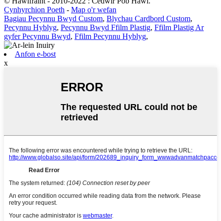
© Hawlfraint - 2010-2022 : Cedwir Pob Hawl.
Cynhyrchion Poeth
-
Map o'r wefan
Bagiau Pecynnu Bwyd Custom
,
Blychau Cardbord Custom
,
Pecynnu Hyblyg
,
Pecynnu Bwyd Ffilm Plastig
,
Ffilm Plastig Ar
gyfer Pecynnu Bwyd
,
Ffilm Pecynnu Hyblyg
,
Anfon e-bost
x