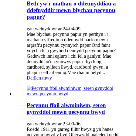
Beth yw'r mathau o ddeunyddiau a
ddefnyddir mewn blychau pecynnu
papur?
gan weinyddwr ar 24-04-09
Mae blychau pecynnu papur yn perthyn i'r
mathau cyffredin o ddeunydd pacio mewn
argraffu pecynnu cynnyrch papur.Ond faint
ydych chi'n gwybod deunydd pecynnu papur?
Gadewch inni egluro i chi fel a ganlyn: Mae
deunyddiau'n cynnwys papur rhychiog,
cardbord, sylfaen llwyd, cardbord gwyn, a
phapur celf arbennig.Mae rhai ni hefyd...
Darllen mwy
Pecynnu ffoil alwminiwm, seren
gynyddol mewn pecynnu bwyd
gan weinyddwr ar 23-09-06
Roedd 1911 yn garreg filltir bwysig yn hanes
pecynnu bwyd y byd.Oherwydd mai eleni oedd