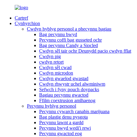
Cartref
Cynhyrchion
Cwdyn hyblyg personol a phecynnu bagiau
Bag pecynnu bwyd
Pecynnu coffi bag gusseted ochr
Bag pecynnu Candy a Siocled
Cwdyn sêl tair ochr Deunydd pacio cwdyn fflat
Cwdyn pig
cwdyn retort
Cwdyn sêl cwad
Cwdyn microdon
Cwdyn gwaelod gwastad
Cwdyn rhwystr uchel alwminiwm
Sefwch i fyny pouch doypacks
Bagiau pecynnu gwactod
Ffilm coextrusion amlhaenog
Pecynnu hyblyg personol
Pecynnu cywarch canabis marijuana
Bag plastig denu pysgota
Pecynnu lawnt a gardd
Pecynnu bwyd wedi'i rewi
Pecynnu gwactod eog