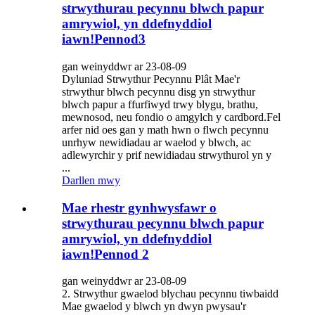
strwythurau pecynnu blwch papur
amrywiol, yn ddefnyddiol
iawn!Pennod3
gan weinyddwr ar 23-08-09
Dyluniad Strwythur Pecynnu Plât Mae'r
strwythur blwch pecynnu disg yn strwythur
blwch papur a ffurfiwyd trwy blygu, brathu,
mewnosod, neu fondio o amgylch y cardbord.Fel
arfer nid oes gan y math hwn o flwch pecynnu
unrhyw newidiadau ar waelod y blwch, ac
adlewyrchir y prif newidiadau strwythurol yn y
...
Darllen mwy
Mae rhestr gynhwysfawr o
strwythurau pecynnu blwch papur
amrywiol, yn ddefnyddiol
iawn!Pennod 2
gan weinyddwr ar 23-08-09
2. Strwythur gwaelod blychau pecynnu tiwbaidd
Mae gwaelod y blwch yn dwyn pwysau'r