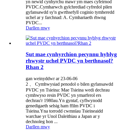
yn newid cynhyrchu mawr ym maes cyfeirnod
PVDC.Cymharwch gylchrediad cyfredol pilen
gyfansawdd sy'n gwrthsefyll coginio tymheredd
uchel ar y farchnad: A. Cymhariaeth rhwng
PVDC...
Darllen mwy
Sut mae cynhyrchion pecynnu hyblyg
rhwystr uchel PVDC yn berthnasol?
Rhan 2
gan weinyddwr ar 23-06-06
2 、 Cymhwysiad penodol o bilen gyfansawdd
PVDC yn Tsieina: Mae Tsieina wedi dechrau
cymhwyso resin PVDC yn ymarferol ers
dechrau'r 1980au.Yn gyntaf, cyflwynodd
genedigaeth selsig ham ffilm PVDC i
Tsieina.Yna torrodd cwmnïau Tsieineaidd
warchae yr Unol Daleithiau a Japan ar y
dechnoleg hon ...
Darllen mwy