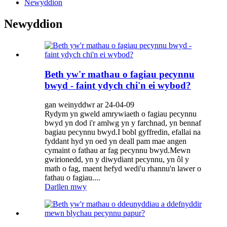
Newyddion
Newyddion
Beth yw'r mathau o fagiau pecynnu
bwyd - faint ydych chi'n ei wybod?
gan weinyddwr ar 24-04-09
Rydym yn gweld amrywiaeth o fagiau pecynnu
bwyd yn dod i'r amlwg yn y farchnad, yn bennaf
bagiau pecynnu bwyd.I bobl gyffredin, efallai na
fyddant hyd yn oed yn deall pam mae angen
cymaint o fathau ar fag pecynnu bwyd.Mewn
gwirionedd, yn y diwydiant pecynnu, yn ôl y
math o fag, maent hefyd wedi'u rhannu'n lawer o
fathau o fagiau....
Darllen mwy