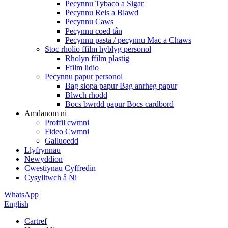
Pecynnu Tybaco a Sigar
Pecynnu Reis a Blawd
Pecynnu Caws
Pecynnu coed tân
Pecynnu pasta / pecynnu Mac a Chaws
Stoc rholio ffilm hyblyg personol
Rholyn ffilm plastig
Ffilm lidio
Pecynnu papur personol
Bag siopa papur Bag anrheg papur
Blwch rhodd
Bocs bwrdd papur Bocs cardbord
Amdanom ni
Proffil cwmni
Fideo Cwmni
Galluoedd
Llyfrynnau
Newyddion
Cwestiynau Cyffredin
Cysylltwch â Ni
WhatsApp
English
Cartref