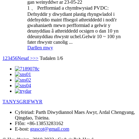
gan weinyddwr ar 23-05-22
1 、 Perfformiad a chymhwysiad PVDC:
Defnyddir y diwydiant plastig rhyngwladol i
ddefnyddio maint ffisegol athreiddedd i nodi'r
gwahaniaeth mewn perfformiad a gelwir y
deunyddiau â athreiddedd ocsigen o dan 10 yn
ddeunyddiau rhwystr uchel.Gelwir 10 ~ 100 yn
fater rhwystr canolig ...
Darllen mwy
1
2
3
4
5
6
Nesaf >
>>
Tudalen 1/6
TANYSGRIFWYR
Cyfeiriad:
Parth Diwydiannol Maes Awyr, Ardal Chengyang,
Qingdao, Tsieina.
Ffôn:
+86-13853283162
E-bost:
grascot@gmail.com