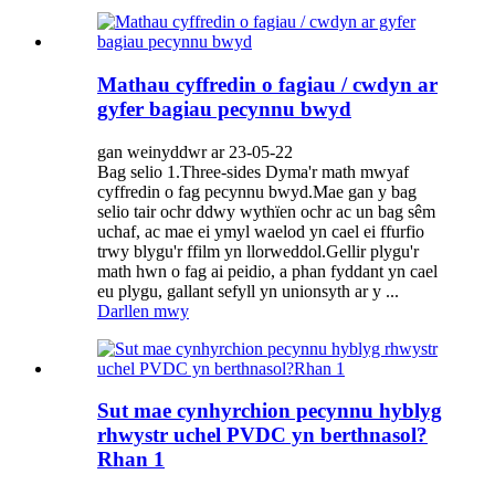
Mathau cyffredin o fagiau / cwdyn ar
gyfer bagiau pecynnu bwyd
gan weinyddwr ar 23-05-22
Bag selio 1.Three-sides Dyma'r math mwyaf
cyffredin o fag pecynnu bwyd.Mae gan y bag
selio tair ochr ddwy wythïen ochr ac un bag sêm
uchaf, ac mae ei ymyl waelod yn cael ei ffurfio
trwy blygu'r ffilm yn llorweddol.Gellir plygu'r
math hwn o fag ai peidio, a phan fyddant yn cael
eu plygu, gallant sefyll yn unionsyth ar y ...
Darllen mwy
Sut mae cynhyrchion pecynnu hyblyg
rhwystr uchel PVDC yn berthnasol?
Rhan 1